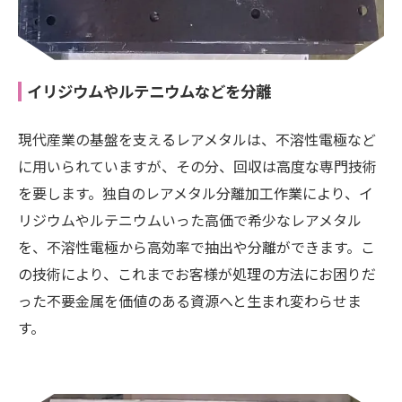
イリジウムやルテニウムなどを分離
現代産業の基盤を支えるレアメタルは、不溶性電極など
に用いられていますが、その分、回収は高度な専門技術
お問い合わせはこちら
を要します。独自のレアメタル分離加工作業により、イ
リジウムやルテニウムいった高価で希少なレアメタル
を、不溶性電極から高効率で抽出や分離ができます。こ
の技術により、これまでお客様が処理の方法にお困りだ
った不要金属を価値のある資源へと生まれ変わらせま
す。