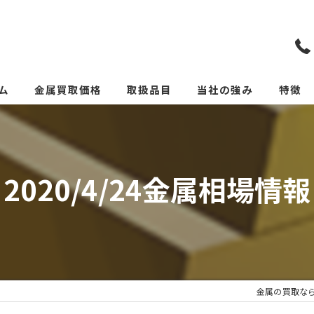
ム
金属買取価格
取扱品目
当社の強み
特徴
リメイクカトラリー(めっ
スクラ
貴金属
2020/4/24金属相場情報
価格
リサイ
サーキ
金属の買取な