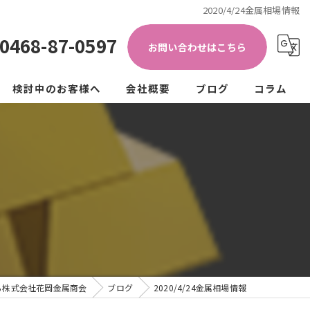
2020/4/24金属相場情報
0468-87-0597
お問い合わせはこちら
検討中のお客様へ
会社概要
ブログ
コラム
き加工)
ップ
法人の方
個人の方
クル
ュラーエコノミー
ら株式会社花岡金属商会
ブログ
2020/4/24金属相場情報