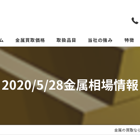
ム
金属買取価格
取扱品目
当社の強み
特徴
リメイクカトラリー(めっ
スクラ
貴金属
2020/5/28金属相場情報
価格
リサイ
サーキ
金属の買取な