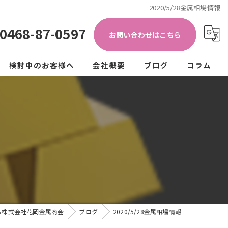
2020/5/28金属相場情報
0468-87-0597
お問い合わせはこちら
検討中のお客様へ
会社概要
ブログ
コラム
き加工)
ップ
法人の方
個人の方
クル
ュラーエコノミー
ら株式会社花岡金属商会
ブログ
2020/5/28金属相場情報