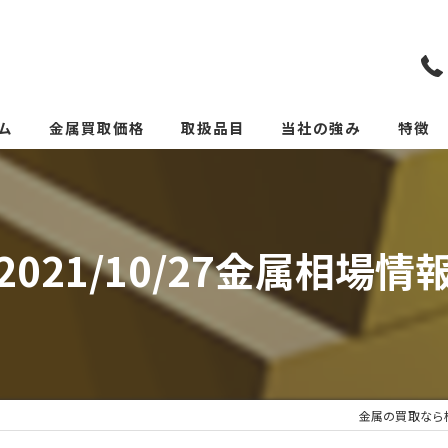
ム
金属買取価格
取扱品目
当社の強み
特徴
リメイクカトラリー(めっ
スクラ
貴金属
2021/10/27金属相場情
価格
リサイ
サーキ
金属の買取なら