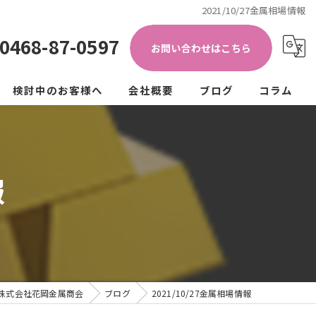
2021/10/27金属相場情報
0468-87-0597
お問い合わせはこちら
検討中のお客様へ
会社概要
ブログ
コラム
き加工)
ップ
法人の方
個人の方
報
クル
ュラーエコノミー
株式会社花岡金属商会
ブログ
2021/10/27金属相場情報