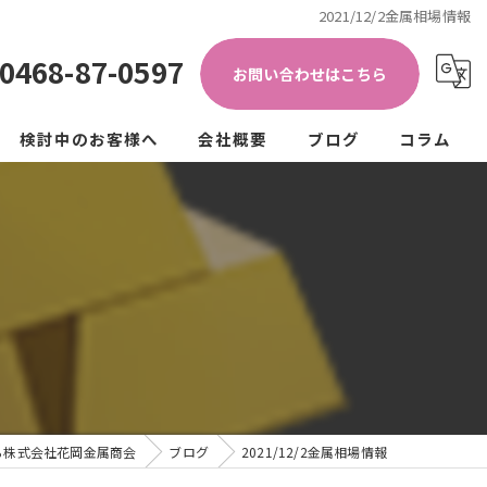
2021/12/2金属相場情報
0468-87-0597
お問い合わせはこちら
検討中のお客様へ
会社概要
ブログ
コラム
き加工)
ップ
法人の方
個人の方
クル
ュラーエコノミー
ら株式会社花岡金属商会
ブログ
2021/12/2金属相場情報