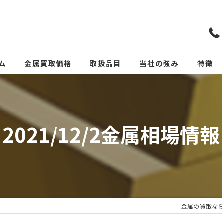
ム
金属買取価格
取扱品目
当社の強み
特徴
リメイクカトラリー(めっ
スクラ
貴金属
2021/12/2金属相場情報
価格
リサイ
サーキ
金属の買取な