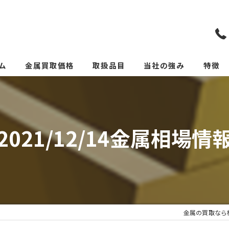
ム
金属買取価格
取扱品目
当社の強み
特徴
リメイクカトラリー(めっ
スクラ
貴金属
2021/12/14金属相場情
価格
リサイ
サーキ
金属の買取なら