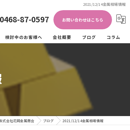
2021/12/14金属相場情報
0468-87-0597
お問い合わせはこちら
検討中のお客様へ
会社概要
ブログ
コラム
き加工)
ップ
法人の方
個人の方
報
クル
ュラーエコノミー
株式会社花岡金属商会
ブログ
2021/12/14金属相場情報