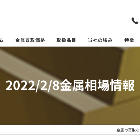
ム
金属買取価格
取扱品目
当社の強み
特徴
リメイクカトラリー(めっ
スクラ
貴金属
2022/2/8金属相場情報
価格
リサイ
サーキ
金属の買取な