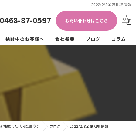
2022/2/8金属相場情報
0468-87-0597
お問い合わせはこちら
検討中のお客様へ
会社概要
ブログ
コラム
き加工)
ップ
法人の方
個人の方
クル
ュラーエコノミー
ら株式会社花岡金属商会
ブログ
2022/2/8金属相場情報