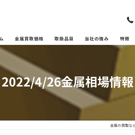
ム
金属買取価格
取扱品目
当社の強み
特徴
リメイクカトラリー(めっ
スクラ
貴金属
2022/4/26金属相場情報
価格
リサイ
サーキ
金属の買取な