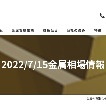
ム
金属買取価格
取扱品目
当社の強み
特徴
リメイクカトラリー(めっ
スクラ
貴金属
2022/7/15金属相場情報
価格
リサイ
サーキ
金属の買取な