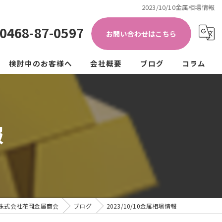
2023/10/10金属相場情報
0468-87-0597
お問い合わせはこちら
検討中のお客様へ
会社概要
ブログ
コラム
き加工)
ップ
法人の方
個人の方
報
クル
ュラーエコノミー
株式会社花岡金属商会
ブログ
2023/10/10金属相場情報