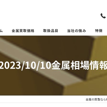
ム
金属買取価格
取扱品目
当社の強み
特徴
リメイクカトラリー(めっ
スクラ
貴金属
2023/10/10金属相場情
価格
リサイ
サーキ
金属の買取なら