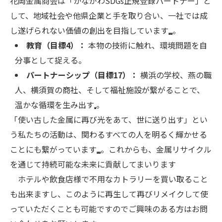
花岡金属商会は「かながわSDGs正規登録パートナー」と
して、地域社会や他県企業と手を取り合い、一社では成
し遂げられない価値の創出を目指しています
。
教育（目標4）：
本物の技術に触れ、環境問題を自
分事として捉える。
パートナーシップ（目標17）：
横浜の学校、燕の職
人、横須賀の商社、そして福祉施設が繋がることで、
温かな循環を生み出す
。
「使い古した金属に再び光をあて、世に送り出す」とい
う私たちの活動は、関わるすべての人を明るく輝かせる
ことにも繋がっています
。これからも、金属リサイクル
を通じて持続可能な未来に貢献してまいります
ホテルや飲食店様で不用なカトラリーを買い取ること
も出来ますし、このように再生して再びリメイクして使
っていただくことも可能ですのでご興味のある方はお問