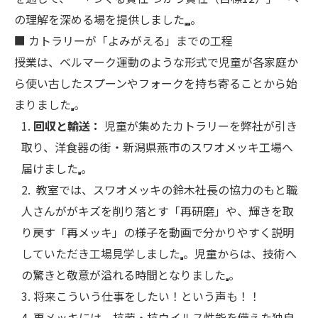
の理解を深める場を提供しました
。
■ カトラリーが「よみがえる」までの工程
授業は、ベルマーク運動のような形式で児童が各家庭か
ら使い古したスプーンやフォークを持ち寄ることから始
まりました
。
回収と輸送：
児童が集めたカトラリーを弊社が引き
取り、洋食器の街・新潟県燕市のスワオメッキ工場へ
届けました
。
教室では、スワオメッキの鈴木社長の協力のもと職
人さんががキズを削り落とす「再研磨」や、輝きを取
り戻す「再メッキ」の様子を動画で分かりやすく説明
していただき工場見学しました
。児童からは、技術へ
の驚きと敬意が溢れる時間となりました
。
将来こういう仕事をしたい！という声も！！
再メッキには、抗菌・抗ウイルス性能を備えた独自