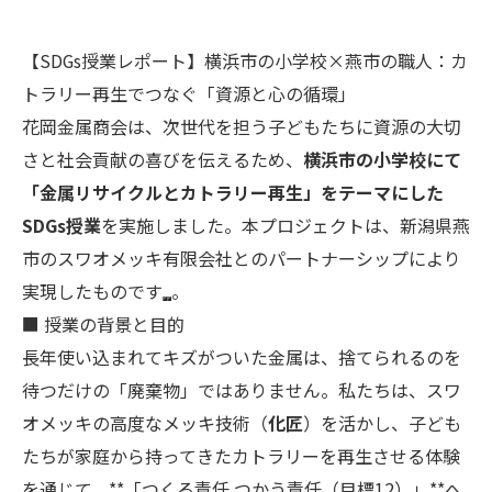
【SDGs授業レポート】横浜市の小学校×燕市の職人：カ
トラリー再生でつなぐ「資源と心の循環」
花岡金属商会は、次世代を担う子どもたちに資源の大切
さと社会貢献の喜びを伝えるため、
横浜市の小学校にて
「金属リサイクルとカトラリー再生」をテーマにした
SDGs授業
を実施しました。本プロジェクトは、新潟県燕
市のスワオメッキ有限会社とのパートナーシップにより
実現したものです
。
■ 授業の背景と目的
長年使い込まれてキズがついた金属は、捨てられるのを
待つだけの「廃棄物」ではありません。私たちは、スワ
オメッキの高度なメッキ技術（
化匠
）を活かし、子ども
たちが家庭から持ってきたカトラリーを再生させる体験
を通じて、**「つくる責任 つかう責任（目標12）」**へ