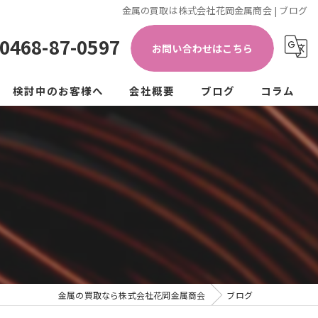
金属の買取は株式会社花岡金属商会 | ブログ
0468-87-0597
お問い合わせはこちら
検討中のお客様へ
会社概要
ブログ
コラム
き加工)
ップ
法人の方
個人の方
クル
ュラーエコノミー
金属の買取なら株式会社花岡金属商会
ブログ