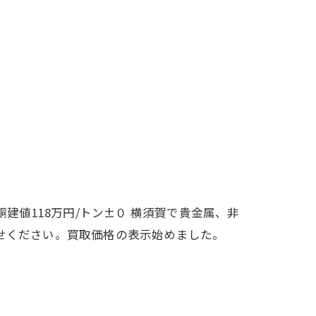
0円↓ 銅建値118万円/トン±０ 横須賀で貴金属、非
せください。買取価格の表示始めました。