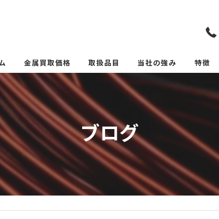
ム
金属買取価格
取扱品目
当社の強み
特徴
リメイクカトラリー(めっ
スクラ
貴金属
ブログ
価格
リサイ
サーキ